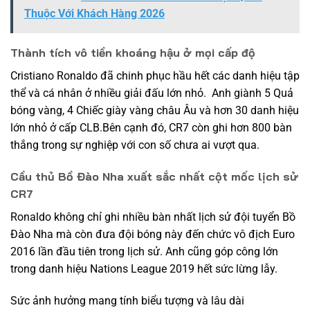
Thuộc Với Khách Hàng 2026
Thành tích vô tiền khoáng hậu ở mọi cấp độ
Cristiano Ronaldo đã chinh phục hầu hết các danh hiệu tập
thể và cá nhân ở nhiều giải đấu lớn nhỏ. Anh giành 5 Quả
bóng vàng, 4 Chiếc giày vàng châu Âu và hơn 30 danh hiệu
lớn nhỏ ở cấp CLB.Bên cạnh đó, CR7 còn ghi hơn 800 bàn
thắng trong sự nghiệp với con số chưa ai vượt qua.
Cầu thủ Bồ Đào Nha xuất sắc nhất cột mốc lịch sử
CR7
Ronaldo không chỉ ghi nhiều bàn nhất lịch sử đội tuyển Bồ
Đào Nha mà còn đưa đội bóng này đến chức vô địch Euro
2016 lần đầu tiên trong lịch sử. Anh cũng góp công lớn
trong danh hiệu Nations League 2019 hết sức lừng lẫy.
Sức ảnh hưởng mang tính biểu tượng và lâu dài