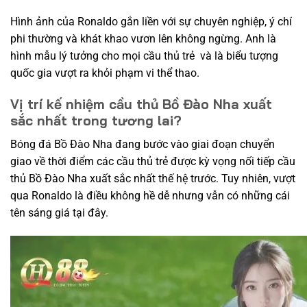
Hình ảnh của Ronaldo gắn liền với sự chuyên nghiệp, ý chí
phi thường và khát khao vươn lên không ngừng. Anh là
hình mẫu lý tưởng cho mọi cầu thủ trẻ và là biểu tượng
quốc gia vượt ra khỏi phạm vi thể thao.
Vị trí kế nhiệm cầu thủ Bồ Đào Nha xuất
sắc nhất trong tương lai?
Bóng đá Bồ Đào Nha đang bước vào giai đoạn chuyển
giao về thời điểm các cầu thủ trẻ được kỳ vọng nối tiếp cầu
thủ Bồ Đào Nha xuất sắc nhất thế hệ trước. Tuy nhiên, vượt
qua Ronaldo là điều không hề dễ nhưng vẫn có những cái
tên sáng giá tại đây.