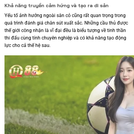
Khả năng truyền cảm hứng và tạo ra di sản
Yếu tố ảnh hưởng ngoài sân cỏ cũng rất quan trọng trong
quá trình đánh giá chân sút xuất sắc. Những cầu thủ được
thế giới công nhận là vĩ đại đều là biểu tượng về tinh thần
thi đấu cùng tính chuyên nghiệp và có khả năng tạo động
lực cho cả thế hệ sau.