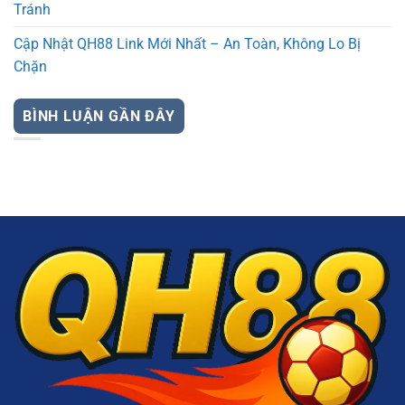
Tránh
Cập Nhật QH88 Link Mới Nhất – An Toàn, Không Lo Bị
Chặn
BÌNH LUẬN GẦN ĐÂY