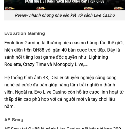
Review nhanh những nhà liên kết với sảnh Live Casino
Evolution Gaming
Evolution Gaming là thương hiệu casino hàng đầu thế giới,
hiện diện trên QH88 với gần 40 bàn cược trực tiếp. Đây là
sảnh nổi tiếng loạt game độc quyền như: Lightning
Roulette, Crazy Time và Monopoly Live,….
Hệ thống hình ảnh 4K, Dealer chuyên nghiệp cùng công
nghệ cá cược đa bàn giúp nâng tầm trải nghiệm thành
viên. Ngoài ra, Evo Live Casino còn hỗ trợ cược linh hoạt từ
thấp đến cao phù hợp với cả người mới và tay chơi lâu
năm.
AE Sexy