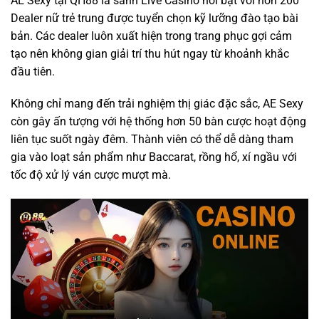
AE Sexy tại QH88 là sảnh Live Casino nổi bật với hơn 200
Dealer nữ trẻ trung được tuyển chọn kỹ lưỡng đào tạo bài
bản. Các dealer luôn xuất hiện trong trang phục gợi cảm
tạo nên không gian giải trí thu hút ngay từ khoảnh khắc
đầu tiên.
Không chỉ mang đến trải nghiệm thị giác đặc sắc, AE Sexy
còn gây ấn tượng với hệ thống hơn 50 bàn cược hoạt động
liên tục suốt ngày đêm. Thành viên có thể dễ dàng tham
gia vào loạt sản phẩm như Baccarat, rồng hổ, xí ngầu với
tốc độ xử lý ván cược mượt mà.