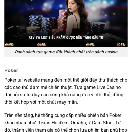
Danh sách tựa game đắt khách nhất trên sảnh casino
Poker
Poker tại website mang đến một thế giới đầy thử thách cho
các cao thủ đam mê chiến thuật. Tựa game Live Casino
đòi hỏi sự tư duy cao cùng khả năng đọc vị đối thủ, đồng
thời kết hợp với một chút may mắn.
Trên nền tảng, hệ thống cung cấp nhiều phiên bản Poker
khác nhau như: Texas Hold’em, Omaha, 7 Card Stud. Từ
đó, thành viên tham gia có thể chọn lựa phiên bản phù hợp