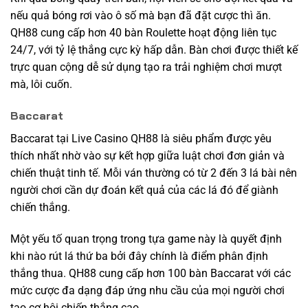
nếu quả bóng rơi vào ô số mà bạn đã đặt cược thì ăn.
QH88 cung cấp hơn 40 bàn Roulette hoạt động liên tục
24/7, với tỷ lệ thắng cực kỳ hấp dẫn. Bàn chơi được thiết kế
trực quan cộng dễ sử dụng tạo ra trải nghiệm chơi mượt
mà, lôi cuốn.
Baccarat
Baccarat tại Live Casino QH88 là siêu phẩm được yêu
thích nhất nhờ vào sự kết hợp giữa luật chơi đơn giản và
chiến thuật tinh tế. Mỗi ván thường có từ 2 đến 3 lá bài nên
người chơi cần dự đoán kết quả của các lá đó để giành
chiến thắng.
Một yếu tố quan trọng trong tựa game này là quyết định
khi nào rút lá thứ ba bởi đây chính là điểm phân định
thắng thua. QH88 cung cấp hơn 100 bàn Baccarat với các
mức cược đa dạng đáp ứng nhu cầu của mọi người chơi
tạo cơ hội chiến thắng cao.