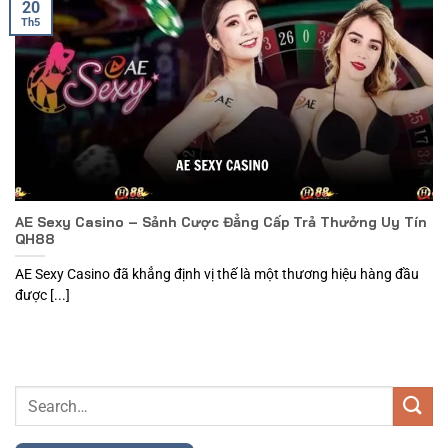
20
Th5
AE Sexy Casino – Sảnh Cược Đẳng Cấp Trả Thưởng Uy Tín
QH88
AE Sexy Casino đã khẳng định vị thế là một thương hiệu hàng đầu
được [...]