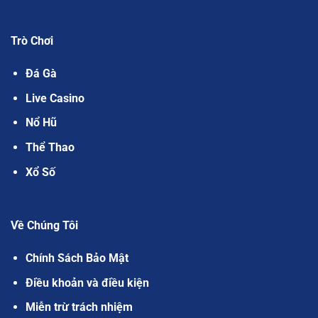
Trò Chơi
Đá Gà
Live Casino
Nổ Hũ
Thể Thao
Xổ Số
Về Chúng Tôi
Chính Sách Bảo Mật
Điều khoản và điều kiện
Miễn trừ trách nhiệm