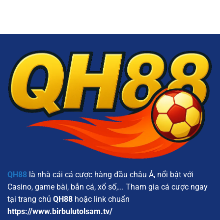
QH88
là nhà cái cá cược hàng đầu châu Á, nổi bật với
Casino, game bài, bắn cá, xổ số,... Tham gia cá cược ngay
tại trang chủ
QH88
hoặc link chuẩn
https://www.birbulutolsam.tv/