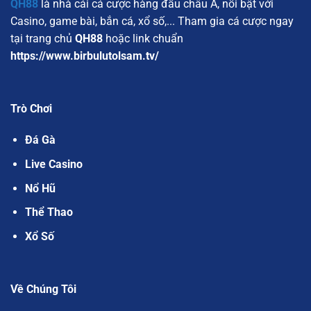
QH88
là nhà cái cá cược hàng đầu châu Á, nổi bật với
Casino, game bài, bắn cá, xổ số,... Tham gia cá cược ngay
tại trang chủ
QH88
hoặc link chuẩn
https://www.birbulutolsam.tv/
Trò Chơi
Đá Gà
Live Casino
Nổ Hũ
Thể Thao
Xổ Số
Về Chúng Tôi