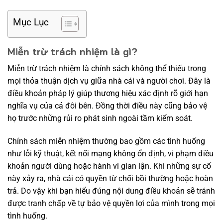
Mục Lục
Miễn trừ trách nhiệm là gì?
Miễn trừ trách nhiệm là chính sách không thể thiếu trong
mọi thỏa thuận dịch vụ giữa nhà cái và người chơi. Đây là
điều khoản pháp lý giúp thương hiệu xác định rõ giới hạn
nghĩa vụ của cả đôi bên. Đồng thời điều này cũng bảo vệ
họ trước những rủi ro phát sinh ngoài tầm kiểm soát.
Chính sách miễn nhiệm thường bao gồm các tình huống
như lỗi kỹ thuật, kết nối mạng không ổn định, vi phạm điều
khoản người dùng hoặc hành vi gian lận. Khi những sự cố
này xảy ra, nhà cái có quyền từ chối bồi thường hoặc hoàn
trả. Do vậy khi bạn hiểu đúng nội dung điều khoản sẽ tránh
được tranh chấp về tự bảo vệ quyền lợi của mình trong mọi
tình huống.