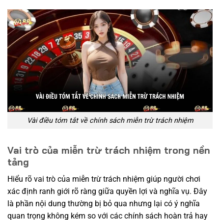
Vài điều tóm tắt về chính sách miễn trừ trách nhiệm
Vai trò của miễn trừ trách nhiệm trong nền
tảng
Hiểu rõ vai trò của miễn trừ trách nhiệm giúp người chơi
xác định ranh giới rõ ràng giữa quyền lợi và nghĩa vụ. Đây
là phần nội dung thường bị bỏ qua nhưng lại có ý nghĩa
quan trọng không kém so với các chính sách hoàn trả hay