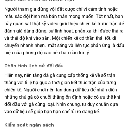
Người tham gia đừng vội đặt cược chỉ vì cảm tính hoặc
màu sắc đội hình mà bản thân mong muốn. Tốt nhất, bạn
hãy quan sát thật kỹ video giới thiệu chiến kê trước trận để
đánh giá dáng đứng, sự linh hoạt, phản xạ khi được thả ra
và thái độ khi vào sân. Một chiến kê có thần thái tốt, di
chuyển nhanh nhẹn, mắt sáng và liên tục phản ứng là dấu
hiệu của phong độ cao nên bạn cần lưu ý.
Phân tích lịch sử đối đầu
Hiện nay, nền tảng đá gà cung cấp thống kê về số trận
thắng với tỉ lệ hạ gục à thời gian kết thúc trận của từng
chiến kê. Người chơi nên tận dụng dữ liệu để nhận diện
những chú gà có chuỗi thắng ổn định hoặc có ưu thế khi
đối đầu với gà cùng loại. Nhìn chung, tư duy chuẩn dựa
vào dữ liệu sẽ giúp bạn hạn chế rủi ro đáng kể.
Kiểm soát ngân sách