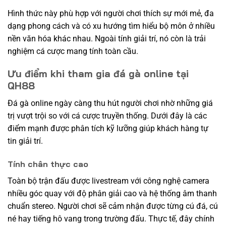
Hình thức này phù hợp với người chơi thích sự mới mẻ, đa
dạng phong cách và có xu hướng tìm hiểu bộ môn ở nhiều
nền văn hóa khác nhau. Ngoài tính giải trí, nó còn là trải
nghiệm cá cược mang tính toàn cầu.
Ưu điểm khi tham gia đá gà online tại
QH88
Đá gà online ngày càng thu hút người chơi nhờ những giá
trị vượt trội so với cá cược truyền thống. Dưới đây là các
điểm mạnh được phân tích kỹ lưỡng giúp khách hàng tự
tin giải trí.
Tính chân thực cao
Toàn bộ trận đấu được livestream với công nghệ camera
nhiều góc quay với độ phân giải cao và hệ thống âm thanh
chuẩn stereo. Người chơi sẽ cảm nhận được từng cú đá, cú
né hay tiếng hô vang trong trường đấu. Thực tế, đây chính