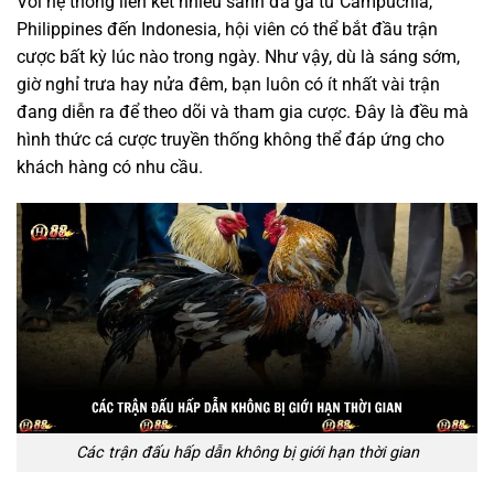
Với hệ thống liên kết nhiều sảnh đá gà từ Campuchia,
Philippines đến Indonesia, hội viên có thể bắt đầu trận
cược bất kỳ lúc nào trong ngày. Như vậy, dù là sáng sớm,
giờ nghỉ trưa hay nửa đêm, bạn luôn có ít nhất vài trận
đang diễn ra để theo dõi và tham gia cược. Đây là đều mà
hình thức cá cược truyền thống không thể đáp ứng cho
khách hàng có nhu cầu.
Các trận đấu hấp dẫn không bị giới hạn thời gian