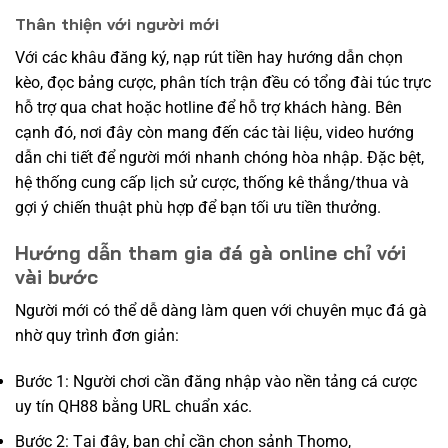
Thân thiện với người mới
Với các khâu đăng ký, nạp rút tiền hay hướng dẫn chọn
kèo, đọc bảng cược, phân tích trận đều có tổng đài túc trực
hỗ trợ qua chat hoặc hotline để hỗ trợ khách hàng. Bên
cạnh đó, nơi đây còn mang đến các tài liệu, video hướng
dẫn chi tiết để người mới nhanh chóng hòa nhập. Đặc bệt,
hệ thống cung cấp lịch sử cược, thống kê thắng/thua và
gợi ý chiến thuật phù hợp để bạn tối ưu tiền thưởng.
Hướng dẫn tham gia đá gà online chỉ với
vài bước
Người mới có thể dễ dàng làm quen với chuyên mục đá gà
nhờ quy trình đơn giản:
Bước 1: Người chơi cần đăng nhập vào nền tảng cá cược
uy tín QH88 bằng URL chuẩn xác.
Bước 2: Tại đây, bạn chỉ cần chọn sảnh Thomo,