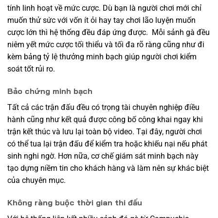
tính linh hoạt về mức cược. Dù bạn là người chơi mới chỉ
muốn thử sức với vốn ít ỏi hay tay chơi lão luyện muốn
cược lớn thì hệ thống đều đáp ứng được. Mỗi sảnh gà đều
niêm yết mức cược tối thiểu và tối đa rõ ràng cũng như đi
kèm bảng tỷ lệ thưởng minh bạch giúp người chơi kiểm
soát tốt rủi ro.
Bảo chứng minh bạch
Tất cả các trận đấu đều có trọng tài chuyên nghiệp điều
hành cũng như kết quả được công bố công khai ngay khi
trận kết thúc và lưu lại toàn bộ video. Tại đây, người chơi
có thể tua lại trận đấu để kiểm tra hoặc khiếu nại nếu phát
sinh nghi ngờ. Hơn nữa, cơ chế giám sát minh bạch này
tạo dựng niềm tin cho khách hàng và làm nên sự khác biệt
của chuyên mục.
Không ràng buộc thời gian thi đấu