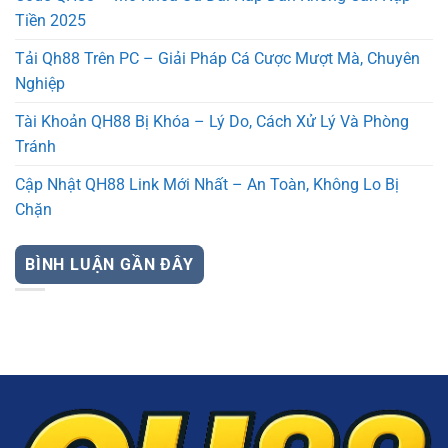
Tiền 2025
Tải Qh88 Trên PC – Giải Pháp Cá Cược Mượt Mà, Chuyên
Nghiệp
Tài Khoản QH88 Bị Khóa – Lý Do, Cách Xử Lý Và Phòng
Tránh
Cập Nhật QH88 Link Mới Nhất – An Toàn, Không Lo Bị
Chặn
BÌNH LUẬN GẦN ĐÂY