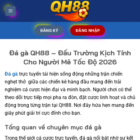
Bỏ
qua
nội
dung
ĐĂNG KÝ
ĐĂNG NHẬP
Đá gà QH88 – Đấu Trường Kịch Tính
Cho Người Mê Tốc Độ 2026
Đá gà
trực tuyến tái hiện sống động những trận chiến
nghẹt thở giữa các chiến kê hàng đầu mang đến trải
nghiệm cá cược hiện đại và minh bạch. Người chơi có thể
theo dõi trực tiếp mọi pha ra đòn, đặt cược linh hoạt và chủ
động trong từng trận tại QH88. Nơi đây hứa hẹn mang đến
giây phút giải trí cực đỉnh cho bạn.
Tổng quan về chuyên mục đá gà
Trong thế giới cá cược trực tuyến, đá gà nổi bật nhờ sự kết