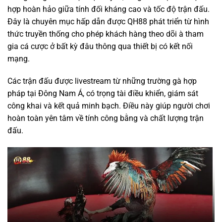
hợp hoàn hảo giữa tính đối kháng cao và tốc độ trận đấu.
Đây là chuyên mục hấp dẫn được QH88 phát triển từ hình
thức truyền thống cho phép khách hàng theo dõi à tham
gia cá cược ở bất kỳ đâu thông qua thiết bị có kết nối
mạng.
Các trận đấu được livestream từ những trường gà hợp
pháp tại Đông Nam Á, có trọng tài điều khiển, giám sát
công khai và kết quả minh bạch. Điều này giúp người chơi
hoàn toàn yên tâm về tính công bằng và chất lượng trận
đấu.