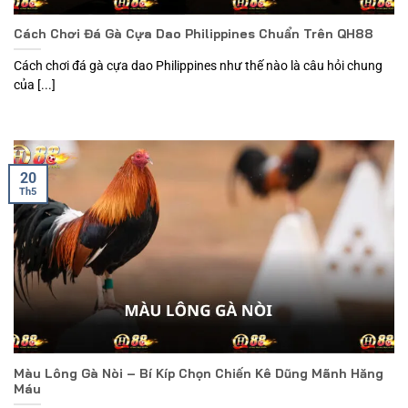
Cách Chơi Đá Gà Cựa Dao Philippines Chuẩn Trên QH88
Cách chơi đá gà cựa dao Philippines như thế nào là câu hỏi chung
của [...]
20
Th5
Màu Lông Gà Nòi – Bí Kíp Chọn Chiến Kê Dũng Mãnh Hăng
Máu