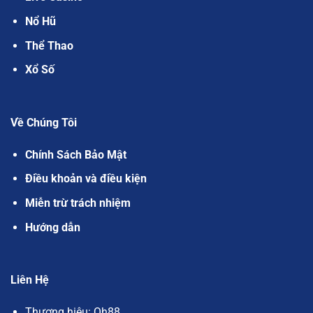
Nổ Hũ
Thể Thao
Xổ Số
Về Chúng Tôi
Chính Sách Bảo Mật
Điều khoản và điều kiện
Miễn trừ trách nhiệm
Hướng dẫn
Liên Hệ
Thương hiệu: Qh88