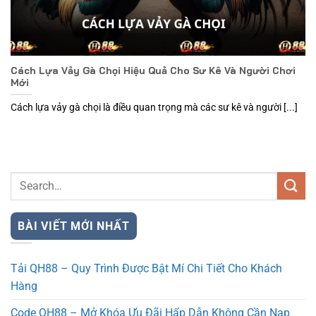
Cách Lựa Vảy Gà Chọi Hiệu Quả Cho Sư Kê Và Người Chơi
Mới
Cách lựa vảy gà chọi là điều quan trọng mà các sư kê và người [...]
BÀI VIẾT MỚI NHẤT
Tải QH88 – Quy Trình Được Bật Mí Chi Tiết Cho Khách
Hàng
Code QH88 – Mở Khóa Ưu Đãi Hấp Dẫn Không Cần Nạp