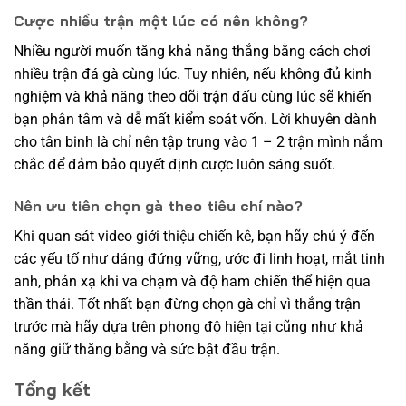
Cược nhiều trận một lúc có nên không?
Nhiều người muốn tăng khả năng thắng bằng cách chơi
nhiều trận đá gà cùng lúc. Tuy nhiên, nếu không đủ kinh
nghiệm và khả năng theo dõi trận đấu cùng lúc sẽ khiến
bạn phân tâm và dễ mất kiểm soát vốn. Lời khuyên dành
cho tân binh là chỉ nên tập trung vào 1 – 2 trận mình nắm
chắc để đảm bảo quyết định cược luôn sáng suốt.
Nên ưu tiên chọn gà theo tiêu chí nào?
Khi quan sát video giới thiệu chiến kê, bạn hãy chú ý đến
các yếu tố như dáng đứng vững, ước đi linh hoạt, mắt tinh
anh, phản xạ khi va chạm và độ ham chiến thể hiện qua
thần thái. Tốt nhất bạn đừng chọn gà chỉ vì thắng trận
trước mà hãy dựa trên phong độ hiện tại cũng như khả
năng giữ thăng bằng và sức bật đầu trận.
Tổng kết